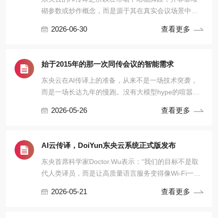
砌参数或炒作概念，而是源于其在真实会议场景中展
现出的“强”——一种融合技术深度、行业理解与工程落
2026-06-30
查看更多
地能力的综合优势。
始于2015年的那一次同传会议的智能需求
东央云在AI传译上的准备，从来不是一场技术突袭，
而是一场长达九年的慢跑。没有大模型hype的喧嚣，
没有参数竞赛的焦虑，只有对真实场景的反复打磨。
2026-05-26
查看更多
AI云传译，DoiYun东央云系统正式版发布
东央首席科学家Doctor.Wu表示：“我们的目标不是取
代人类译员，而是让高质量语言服务变得像Wi-Fi一样
普及、可靠、无感。当一家中小企业也能轻松召开多
2026-05-21
查看更多
语种会议时，全球化协作才真正走向普惠。”