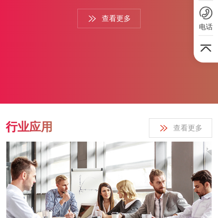
务领域与技术优势 东央云专注于云视频会议、直播及SaaS平台
查看更多
服务，产品线覆盖大班直播、小班互动、云直播系统、网校系
电话
统、双师课堂等全场景应用。依托自主研发的音视频核心技术和
算法，东央云支持从百人到数万人规模的实时互动，兼容主流平
台，同时提供定制化私有云部署方案。其技术亮点包括低延迟传
输、智能降噪、多语种实时翻译及数据安全防护体系，已通过...
行业应用
查看更多