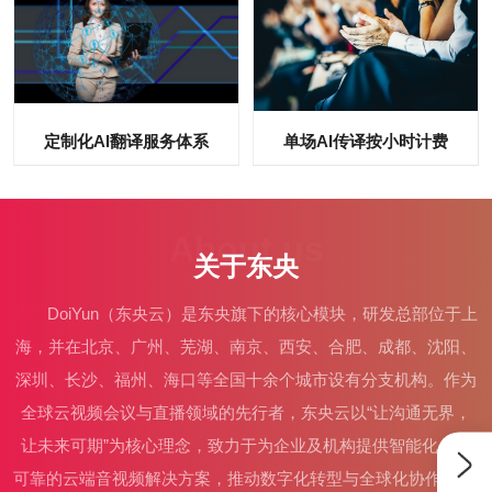
定制化AI翻译服务体系
单场AI传译按小时计费
About us
关于东央
DoiYun（东央云）是东央旗下的核心模块，研发总部位于上
海，并在北京、广州、芜湖、南京、西安、合肥、成都、沈阳、
深圳、长沙、福州、海口等全国十余个城市设有分支机构。作为
全球云视频会议与直播领域的先行者，东央云以“让沟通无界，
让未来可期”为核心理念，致力于为企业及机构提供智能化、高
可靠的云端音视频解决方案，推动数字化转型与全球化协作。 业