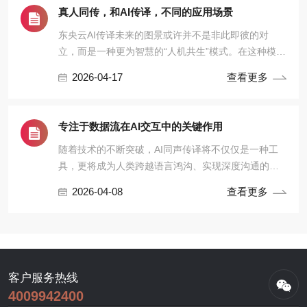
真人同传，和AI传译，不同的应用场景
东央云AI传译未来的图景或许并不是非此即彼的对
立，而是一种更为智慧的“人机共生”模式。在这种模式
下，东央AI翻译不再是单纯的替代品，而是成为人类
2026-04-17
查看更多
译员的超级助手。
专注于数据流在AI交互中的关键作用
随着技术的不断突破，AI同声传译将不仅仅是一种工
具，更将成为人类跨越语言鸿沟、实现深度沟通的得
力伙伴。而这其中的每一步，都离不开对数据流稳定
2026-04-08
查看更多
这一核心命题的持续深耕与不懈努力。
客户服务热线
4009942400