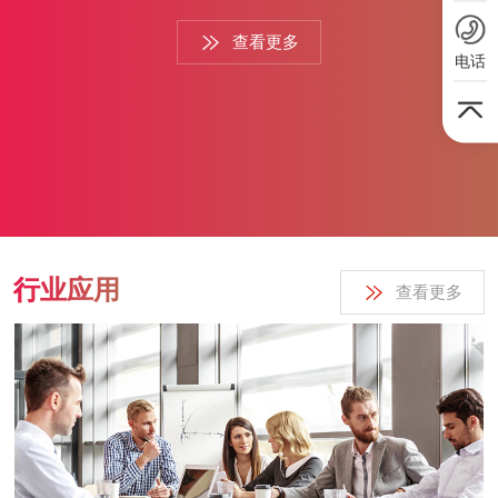
务领域与技术优势 东央云专注于云视频会议、直播及SaaS平台
查看更多
服务，产品线覆盖大班直播、小班互动、云直播系统、网校系
电话
统、双师课堂等全场景应用。依托自主研发的音视频核心技术和
算法，东央云支持从百人到数万人规模的实时互动，兼容主流平
台，同时提供定制化私有云部署方案。其技术亮点包括低延迟传
输、智能降噪、多语种实时翻译及数据安全防护体系，已通过...
行业应用
查看更多