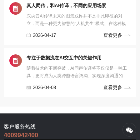
真人同传，和AI传译，不同的应用场景
东央云AI传译未来的图景或许并不是非此即彼的对
立，而是一种更为智慧的“人机共生”模式。在这种模式
下，东央AI翻译不再是单纯的替代品，而是成为人类
2026-04-17
查看更多
译员的超级助手。
专注于数据流在AI交互中的关键作用
随着技术的不断突破，AI同声传译将不仅仅是一种工
具，更将成为人类跨越语言鸿沟、实现深度沟通的得
力伙伴。而这其中的每一步，都离不开对数据流稳定
2026-04-08
查看更多
这一核心命题的持续深耕与不懈努力。
客户服务热线
4009942400