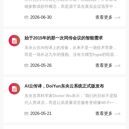
砌参数或炒作概念，而是源于其在真实会议场景中展
现出的“强”——一种融合技术深度、行业理解与工程落
2026-06-30
查看更多
地能力的综合优势。
始于2015年的那一次同传会议的智能需求
东央云在AI传译上的准备，从来不是一场技术突袭，
而是一场长达九年的慢跑。没有大模型hype的喧嚣，
没有参数竞赛的焦虑，只有对真实场景的反复打磨。
2026-05-26
查看更多
AI云传译，DoiYun东央云系统正式版发布
东央首席科学家Doctor.Wu表示：“我们的目标不是取
代人类译员，而是让高质量语言服务变得像Wi-Fi一样
普及、可靠、无感。当一家中小企业也能轻松召开多
2026-05-21
查看更多
语种会议时，全球化协作才真正走向普惠。”