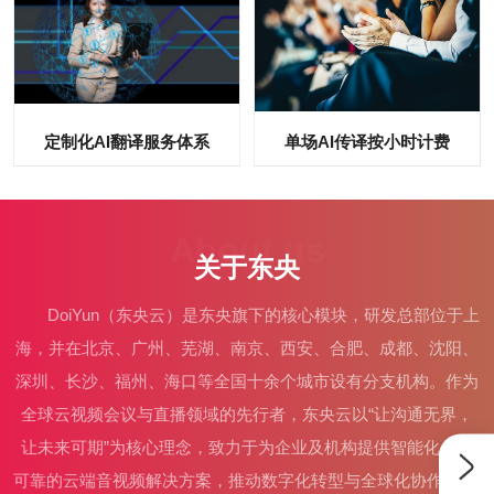
定制化AI翻译服务体系
单场AI传译按小时计费
About us
关于东央
DoiYun（东央云）是东央旗下的核心模块，研发总部位于上
海，并在北京、广州、芜湖、南京、西安、合肥、成都、沈阳、
深圳、长沙、福州、海口等全国十余个城市设有分支机构。作为
全球云视频会议与直播领域的先行者，东央云以“让沟通无界，
让未来可期”为核心理念，致力于为企业及机构提供智能化、高
可靠的云端音视频解决方案，推动数字化转型与全球化协作。 业